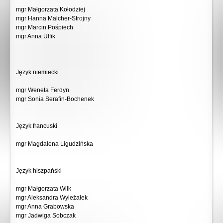
mgr Małgorzata Kołodziej
mgr Hanna Malcher-Strojny
mgr Marcin Pośpiech
mgr Anna Ulfik
Język niemiecki
mgr Weneta Ferdyn
mgr Sonia Serafin-Bochenek
Język francuski
mgr Magdalena Ligudzińska
Język hiszpański
mgr Małgorzata Wilk
mgr Aleksandra Wyleżałek
mgr Anna Grabowska
mgr Jadwiga Sobczak