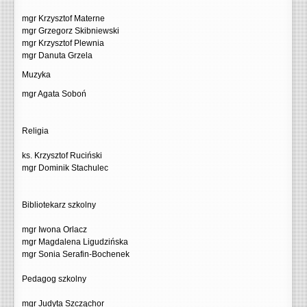
mgr Krzysztof Materne
mgr Grzegorz Skibniewski
mgr Krzysztof Plewnia
mgr Danuta Grzela
Muzyka
mgr Agata Soboń
Religia
ks. Krzysztof Ruciński
mgr Dominik Stachulec
Bibliotekarz szkolny
mgr Iwona Orlacz
mgr Magdalena Ligudzińska
mgr Sonia Serafin-Bochenek
Pedagog szkolny
mgr Judyta Szcząchor