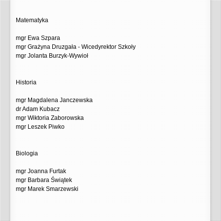
Matematyka
mgr Ewa Szpara
mgr Grażyna Druzgała - Wicedyrektor Szkoły
mgr Jolanta Burzyk-Wywioł
Historia
mgr Magdalena Janczewska
dr Adam Kubacz
mgr Wiktoria Zaborowska
mgr Leszek Piwko
Biologia
mgr Joanna Furtak
mgr Barbara Świątek
mgr Marek Smarzewski