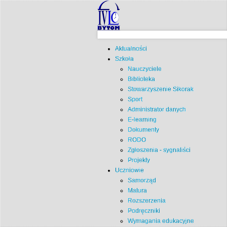
Aktualności
Szkoła
Nauczyciele
Biblioteka
Stowarzyszenie Sikorak
Sport
Administrator danych
E-learning
Dokumenty
RODO
Zgłoszenia - sygnaliści
Projekty
Uczniowie
Samorząd
Matura
Rozszerzenia
Podręczniki
Wymagania edukacyjne