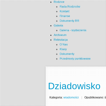
Rodzice
Rada Rodziców
Kontakt
Finanse
Dokumenty RR
Galeria
Galeria - wydarzenia
Archiwum
Rekrutacja
O Nas
Klasy
Dokumenty
Przedmioty punktowane
Dziadowisko
Kategoria:
wiadomości
Opublikowano: ś