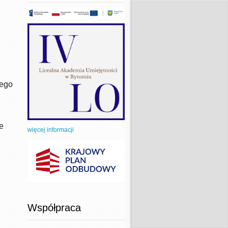
nego
e
więcej informacji
Współpraca