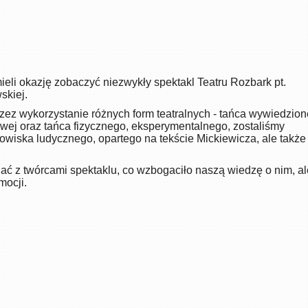
ieli okazję zobaczyć niezwykły spektakl Teatru Rozbark pt.
skiej.
zez wykorzystanie różnych form teatralnych - tańca wywiedzio
dowej oraz tańca fizycznego, eksperymentalnego, zostaliśmy
wiska ludycznego, opartego na tekście Mickiewicza, ale także
ć z twórcami spektaklu, co wzbogaciło naszą wiedzę o nim, al
mocji.